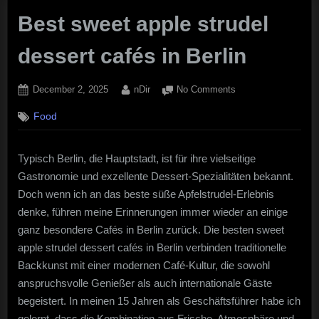
Best sweet apple strudel
dessert cafés in Berlin
Posted
By
on
December 2, 2025
nDir
No Comments
on
Best
Food
sweet
apple
strudel
Typisch Berlin, die Hauptstadt, ist für ihre vielseitige
dessert
Gastronomie und exzellente Dessert-Spezialitäten bekannt.
cafés
in
Doch wenn ich an das beste süße Apfelstrudel-Erlebnis
Berlin
denke, führen meine Erinnerungen immer wieder an einige
ganz besondere Cafés in Berlin zurück. Die besten sweet
apple strudel dessert cafés in Berlin verbinden traditionelle
Backkunst mit einer modernen Café-Kultur, die sowohl
anspruchsvolle Genießer als auch internationale Gäste
begeistert. In meinen 15 Jahren als Geschäftsführer habe ich
gelernt, dass die Kombination aus Frische, Atmosphäre und