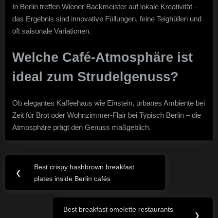
In Berlin treffen Wiener Backmeister auf lokale Kreativität –
das Ergebnis sind innovative Füllungen, feine Teighüllen und
oft saisonale Variationen.
Welche Café-Atmosphäre ist
ideal zum Strudelgenuss?
Ob elegantes Kaffeehaus wie Einstein, urbanes Ambiente bei
Zeit für Brot oder Wohnzimmer-Flair bei Typisch Berlin – die
Atmosphäre prägt den Genuss maßgeblich.
Post
Best crispy hashbrown breakfast
Previous
❮
navigation
plates inside Berlin cafés
Post:
Best breakfast omelette restaurants
Next
❯